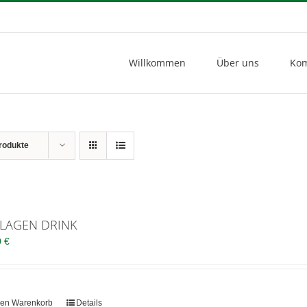
Willkommen
Über uns
Kom
rodukte
LAGEN DRINK
0
€
den Warenkorb
Details