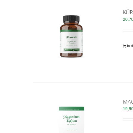
KÜR
20,7
In 
MAG
19,9