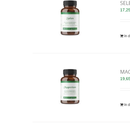
SEL
17,2
In 
MA
19,6
In 