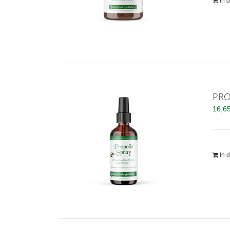
In 
PRO
16,6
In 