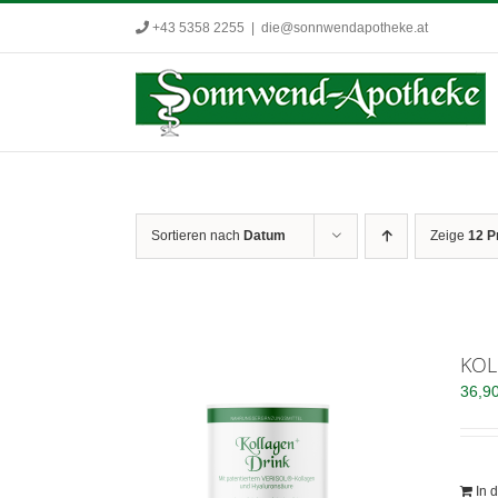
Zum
+43 5358 2255
|
die@sonnwendapotheke.at
Inhalt
springen
Sortieren nach
Datum
Zeige
12 P
KOL
36,9
In 