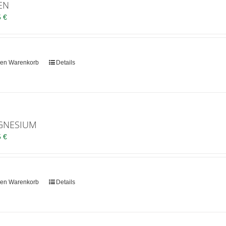
EN
5
€
den Warenkorb
Details
GNESIUM
5
€
den Warenkorb
Details