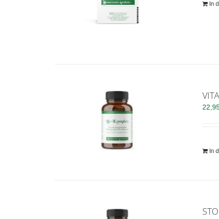
In 
VIT
22,9
In 
STO