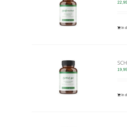
22,9
In 
SCH
19,9
In 