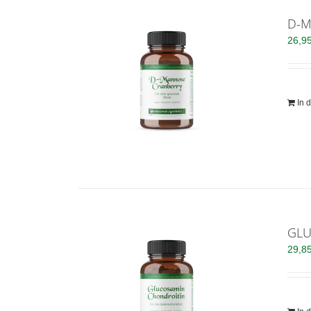
D-M
26,9
In 
GLU
29,8