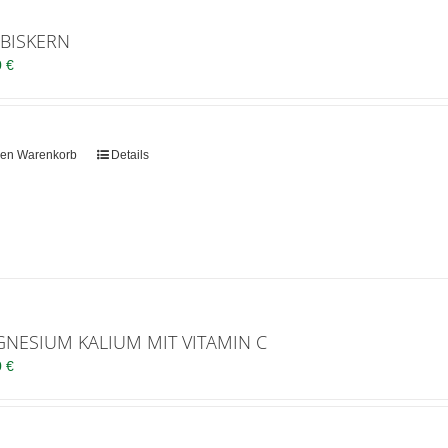
BISKERN
0
€
den Warenkorb
Details
NESIUM KALIUM MIT VITAMIN C
0
€