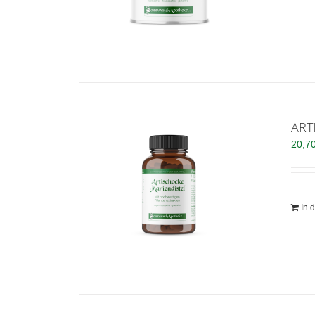
ART
20,7
In 