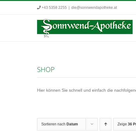
Zum
+43 5358 2255
|
die@sonnwendapotheke.at
Inhalt
springen
SHOP
Hier können Sie schnell und einfach die nachfolgend
Sortieren nach
Datum
Zeige
36 P