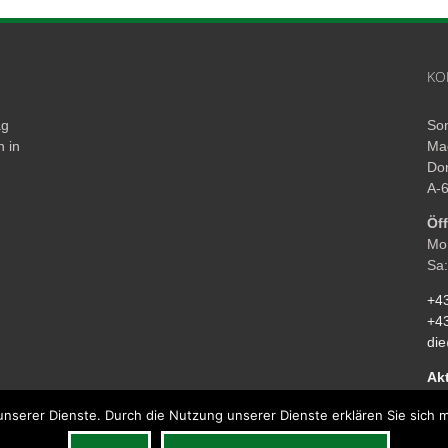
KO
ag
So
n in
Ma
Dor
A-
Öf
Mo 
Sa:
+4
+4
di
Ak
 unserer Dienste. Durch die Nutzung unserer Dienste erklären Sie sich 