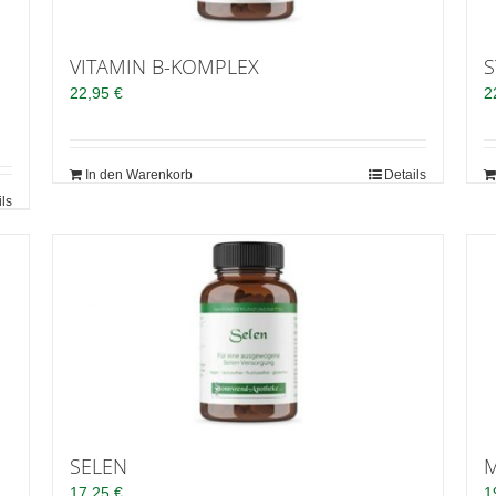
VITAMIN B-KOMPLEX
S
22,95
€
2
In den Warenkorb
Details
ils
SELEN
17,25
€
1